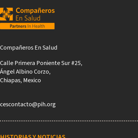
Compañeros En Salud
Calle Primera Poniente Sur #25,
Ángel Albino Corzo,
Chiapas, Mexico
cescontacto@pih.org
Main
navigation
HISTORIAS Y NOTICIAS