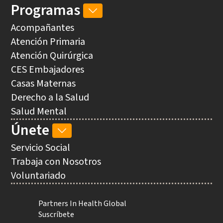
Programas
PROGRAMAS
SUB-
Acompañantes
NAVIGATION
Atención Primaria
Atención Quirúrgica
CES Embajadores
Casas Maternas
Derecho a la Salud
Salud Mental
Únete
ÚNETE
SUB-
Servicio Social
NAVIGATION
Trabaja con Nosotros
Voluntariado
Utility
Partners In Health Global
Suscríbete