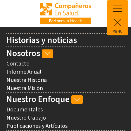
Skip to main content
MENU
Main
Historias y noticias
navigation
Nosotros
NOSOTROS
SUB-
Contacto
NAVIGATION
Informe Anual
Nuestra Historia
Nuestra Misión
Nuestro Enfoque
NUESTRO
ENFOQUE
Documentales
SUB-
Nuestro trabajo
NAVIGATION
Publicaciones y Artículos