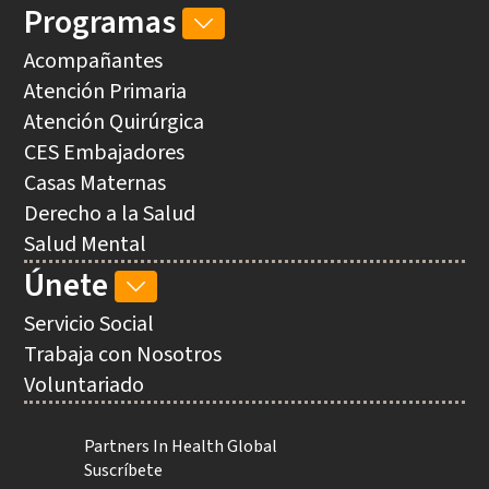
Programas
PROGRAMAS
SUB-
Acompañantes
NAVIGATION
Atención Primaria
Atención Quirúrgica
CES Embajadores
Casas Maternas
Derecho a la Salud
Salud Mental
Únete
ÚNETE
SUB-
Servicio Social
NAVIGATION
Trabaja con Nosotros
Voluntariado
Utility
Partners In Health Global
Suscríbete