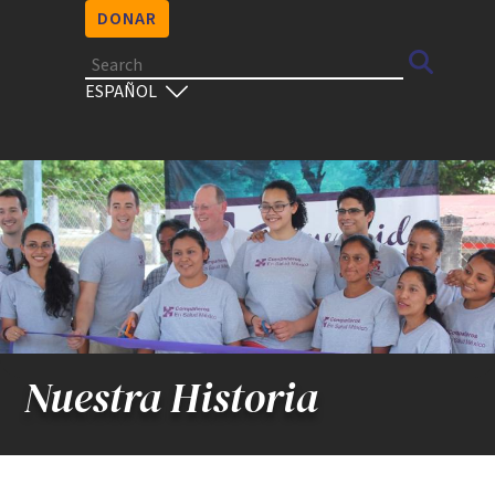
DONAR
Search
Select
your
language
Nuestra Historia