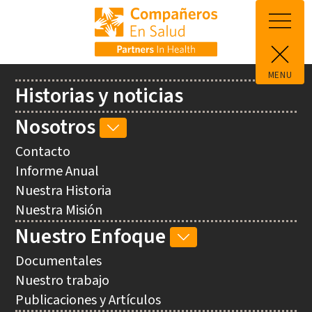
Skip to main content
MENU
Main
Historias y noticias
navigation
Nosotros
NOSOTROS
SUB-
Contacto
NAVIGATION
Informe Anual
Nuestra Historia
Nuestra Misión
Nuestro Enfoque
NUESTRO
ENFOQUE
Documentales
SUB-
Nuestro trabajo
NAVIGATION
Publicaciones y Artículos